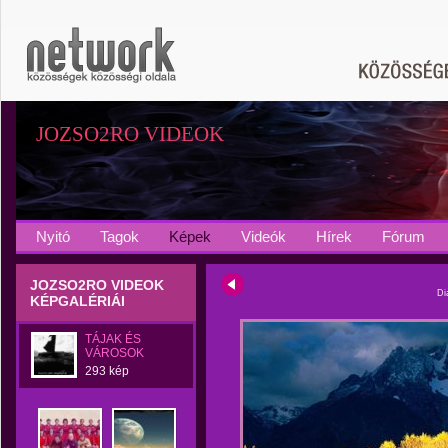
JOZSO2RO VIDEOK
Nyitó
Tagok
Képek
Videók
Hírek
Fórum
JOZSO2RO VIDEOK
Di
KÉPGALÉRIÁI
TÁJAK ÉS
VÁROSOK
293 kép