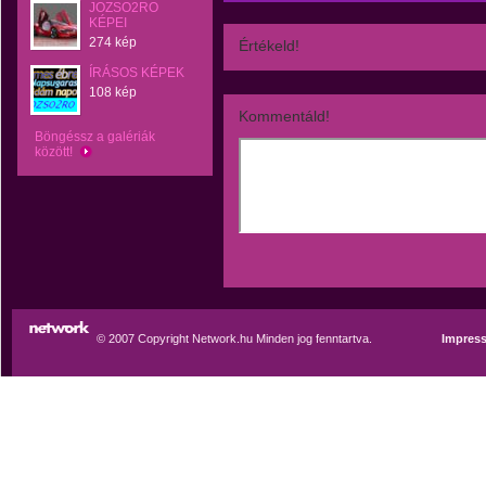
JOZSO2RO
KÉPEI
274 kép
Értékeld!
ÍRÁSOS KÉPEK
108 kép
Kommentáld!
Böngéssz a galériák
között!
© 2007 Copyright Network.hu Minden jog fenntartva.
Impres