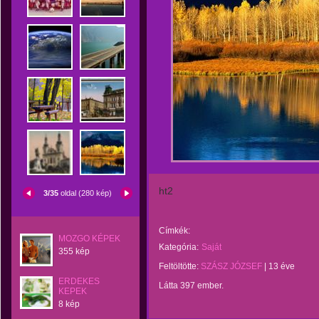
ht2
3/35
oldal (280 kép)
Címkék:
MOZGO KÉPEK
Kategória:
Saját
355 kép
Feltöltötte:
SZÁSZ JÓZSEF
|
13 éve
ERDEKES
Látta 397 ember.
KEPEK
8 kép