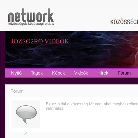
JOZSO2RO VIDEOK
Nyitó
Tagok
Képek
Videók
Hírek
Fórum
Fórum
Ez az oldal a közösség fóruma, ahol megbeszélhetsz
indíthatsz.