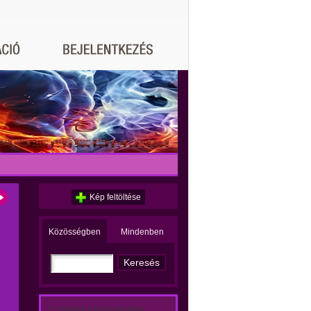
Kép feltöltése
Közösségben
Mindenben
Ez történt a közösségben: