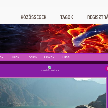
ók
Hírek
Fórum
Linkek
Friss
Diavetítés indítása