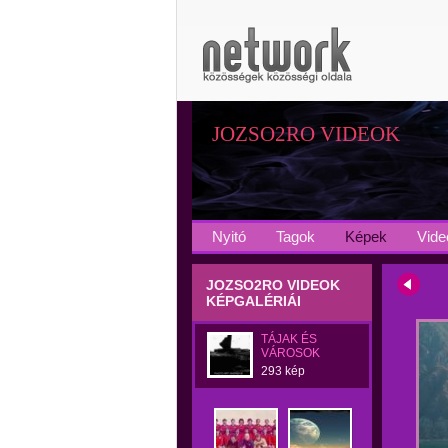
JOZSO2RO VIDEOK
Nyitó
Tagok
Képek
Vide
JOZSO2RO VIDEOK
KÉPGALÉRIÁI
TÁJAK ÉS
VÁROSOK
293 kép