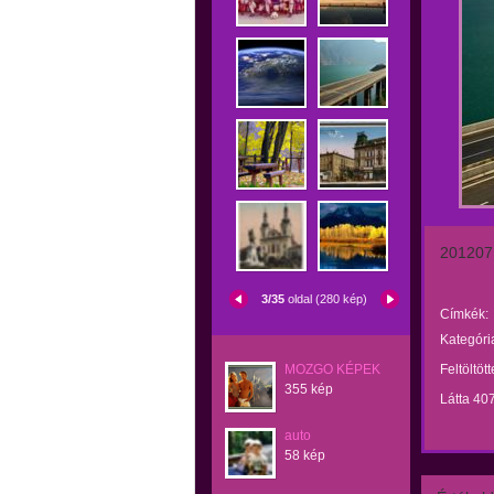
201207
3/35
oldal (280 kép)
Címkék:
Kategóri
MOZGO KÉPEK
Feltöltöt
355 kép
Látta 40
auto
58 kép