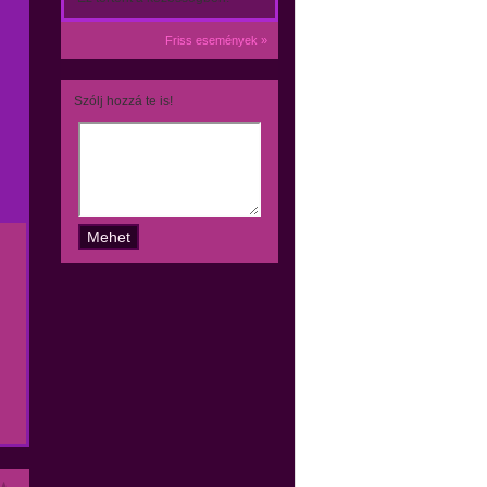
Friss események »
Szólj hozzá te is!