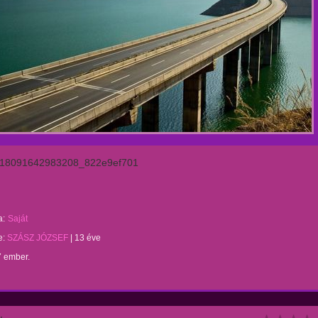
18091642983208_822e9ef701
a:
Saját
te:
SZÁSZ JÓZSEF
|
13 éve
7 ember.