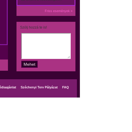
Friss események »
Szólj hozzá te is!
diaajánlat
Széchenyi Terv Pályázat
FAQ