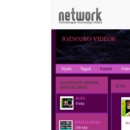
JOZSO2RO VIDEOK
Nyitó
Tagok
Képek
Vide
JOZSO2RO VIDEOK
BUEK
KÉPGALÉRIÁI
BUEK
9 kép
ÍRÁSOS KÉPEK
BU
108 kép