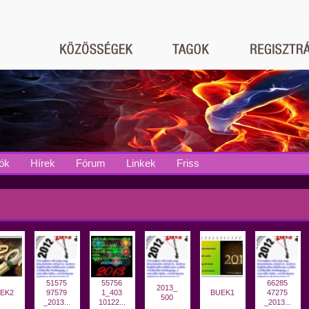
ók
Hírek
Fórum
Linkek
Friss
51575
55756
66285
2013_
EK2
97579
1_403
BUEK1
47275
500
_2013...
10122...
_2013...