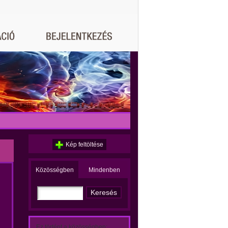
Kép feltöltése
Közösségben
Mindenben
Ez történt a közösségben: