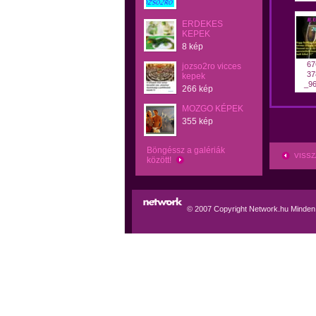
ERDEKES
KEPEK
8 kép
67
jozso2ro vicces
37
kepek
_96
266 kép
MOZGO KÉPEK
355 kép
Böngéssz a galériák
VISSZ
között!
© 2007 Copyright Network.hu Minden j