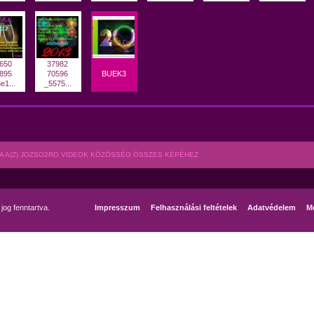
650
37982
895
70596
BUEK3
e1...
_5575...
A A(Z) JOZSO2RO VIDEOK KÖZÖSSÉG ÖSSZES KÉPÉHEZ
og fenntartva.
Impresszum
Felhasználási feltételek
Adatvédelem
Mé