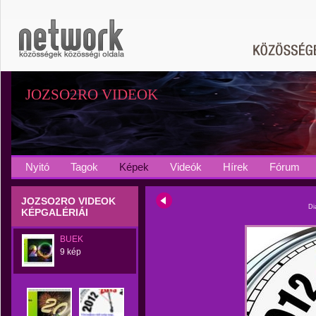
JOZSO2RO VIDEOK
Nyitó
Tagok
Képek
Videók
Hírek
Fórum
JOZSO2RO VIDEOK
Di
KÉPGALÉRIÁI
BUEK
9 kép