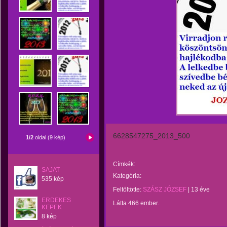
6628547275_2013_500
1/2
oldal (9 kép)
Címkék:
SAJAT
Kategória:
535 kép
Feltöltötte:
SZÁSZ JÓZSEF
|
13 éve
ERDEKES
Látta 466 ember.
KEPEK
8 kép