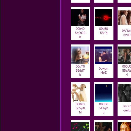
00h40
00e50
0ARw
5zOO2
53rPj
5vu0
k
-
00cT0
000U
0cwbn
55ddT
55aR
l4eZ
b
4
000e0
00uB0
0arX
6gVp8
541qD
qmIg
M
u