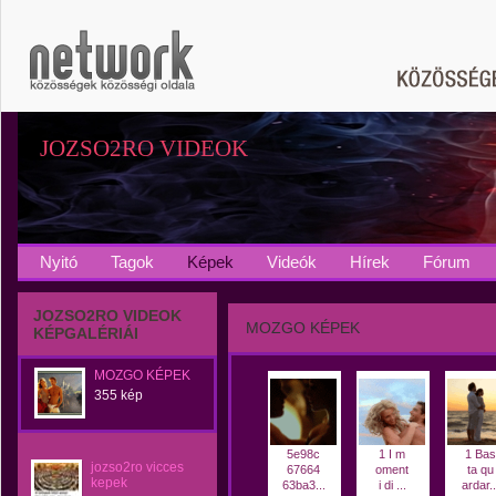
JOZSO2RO VIDEOK
Nyitó
Tagok
Képek
Videók
Hírek
Fórum
JOZSO2RO VIDEOK
MOZGO KÉPEK
KÉPGALÉRIÁI
MOZGO KÉPEK
355 kép
5e98c
1 I m
1 Bas
jozso2ro vicces
67664
oment
ta qu
kepek
63ba3...
i di ...
ardar..