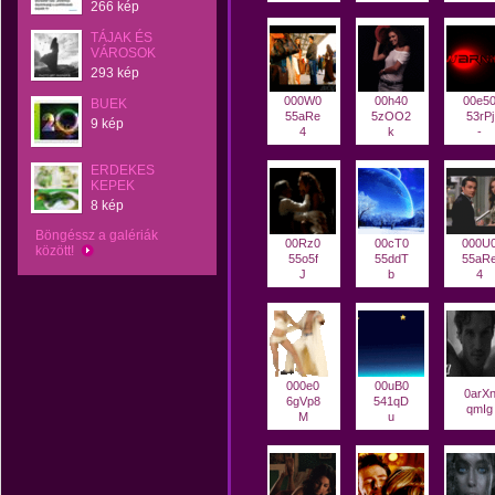
266 kép
TÁJAK ÉS
VÁROSOK
293 kép
000W0
00h40
00e5
BUEK
55aRe
5zOO2
53rPj
9 kép
4
k
-
ERDEKES
KEPEK
8 kép
Böngéssz a galériák
00Rz0
00cT0
000U
között!
55o5f
55ddT
55aR
J
b
4
000e0
00uB0
0arX
6gVp8
541qD
qmIg
M
u