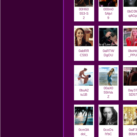
00H60
000m0
0bO3
553-S
5Ajvl
qAGp
2
9
0abRR
0aRTW
0boh
C593
DgOU
_PPU
00aX0
0buA2
0ay3
55hVa
tu1B
SD57
Z
0cm3A
0coOs
0aiF3
doI_
lYbC
B0bH