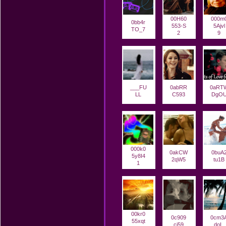
00H60
000m
0bb4r
553-S
5Ajvl
TO_7
2
9
___FU
0abRR
0aRT
LL
C593
DgO
000k0
0akCW
0buA
5y8I4
2qW5
tu1B
1
00kr0
0c909
0cm3
55xqt
cj59
doI_