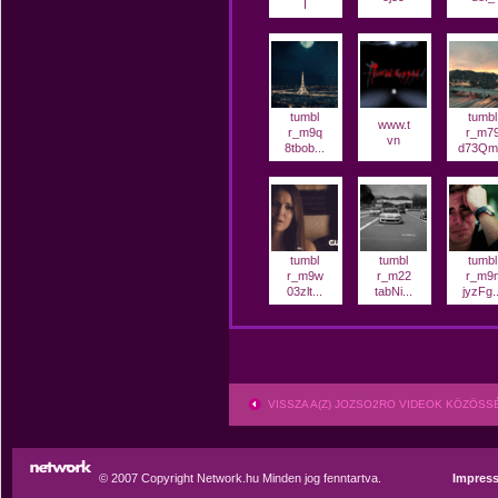
I
tumbl
tumbl
www.t
r_m9q
r_m7
vn
8tbob...
d73Qm.
tumbl
tumbl
tumbl
r_m9w
r_m22
r_m9
03zlt...
tabNi...
jyzFg..
VISSZA A(Z) JOZSO2RO VIDEOK KÖZÖS
© 2007 Copyright Network.hu Minden jog fenntartva.
Impres