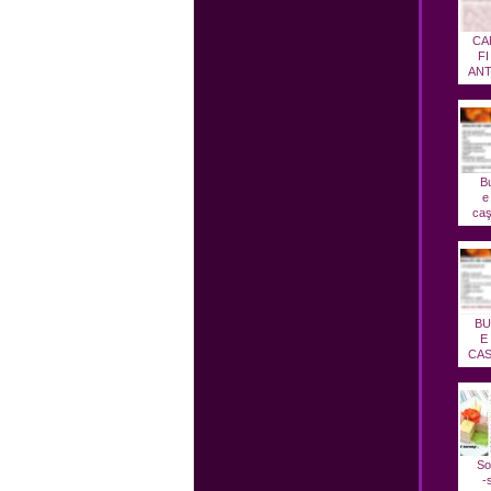
CA
FI
ANT
Bu
e
caş
BU
E
CAS
So
-s