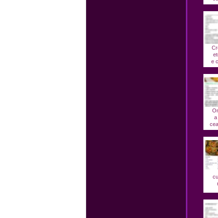
Cr
et
e c
Om
a
cea
cu