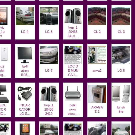
vic
kep_1
fro
LG 4
LG 8
20436
CL 2
CL 3
nt
2419 ...
-g2
lg-fl
LOC D
hit
atron
LG 7
E MUN
anya2
LG 6
ig...
-l195...
CA 1...
LCU
INCAR
kep_1
belki
ARAGA
lg_sh
TOR
CATOR
20436
n-wir
Z 2
ine
O...
LG S...
2419
eless...