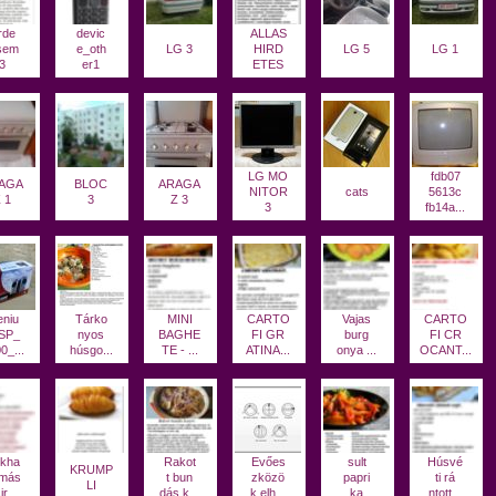
rde
devic
ALLAS
sem
e_oth
LG 3
HIRD
LG 5
LG 1
3
er1
ETES
LG MO
fdb07
AGA
BLOC
ARAGA
NITOR
cats
5613c
 1
3
Z 3
3
fb14a...
niu
Tárko
MINI
CARTO
Vajas
CARTO
SP_
nyos
BAGHE
FI GR
burg
FI CR
0_...
húsgo...
TE - ...
ATINA...
onya ...
OCANT...
kha
Rakot
Evőes
sult
Húsvé
KRUMP
más
t bun
zközö
papri
ti rá
LI
ir...
dás k...
k elh...
ka
ntott...