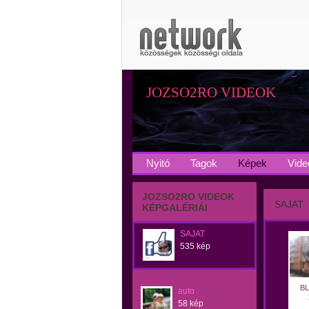
JOZSO2RO VIDEOK
Nyitó
Tagok
Képek
Vide
JOZSO2RO VIDEOK
SAJAT
KÉPGALÉRIÁI
SAJAT
535 kép
B
auto
58 kép