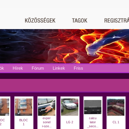
ók
Hírek
Fórum
Linkek
Friss
evper
calcu
LOC
BLOC
sonel
LG 2
lator
CL 1
2
1
i-oze...
_seco...