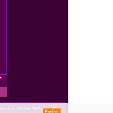
diaajánlat
Széchenyi Terv Pályázat
FAQ
Rendben