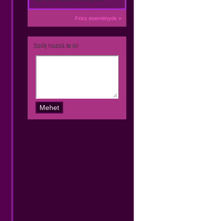
Friss események »
Szólj hozzá te is!