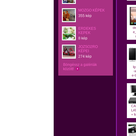
MOZGO KÉPEK
355 kép
de
ERDEKES
e_
KEPEK
8 kép
JOZSO2RO
KÉPEI
274 kép
Böngéssz a galériák
lg
között!
-w
e-b
CA
LA
+ M