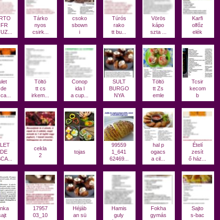
RTO
Tárko
csoko
Túrós
Vörös
Karfi
 FR
nyos
sbown
rako
kápo
olfőz
UZ...
csirk...
i
tt bu...
szta ...
elék
let
Töltö
Conop
SULT
Töltö
Tcsir
 de
tt cs
ida l
BURGO
tt Zs
kecom
ca...
irkem...
a cup...
NYA
emle
b
LET
99559
hal p
Ételí
cekla
 DE
tojas
1_641
ogacs
zesít
2
CA...
62469...
a cil...
ő ház...
nka
17957
Héjáb
Hamis
Fokha
Sajto
ajt
03_10
an sü
guly
gymás
s-bac