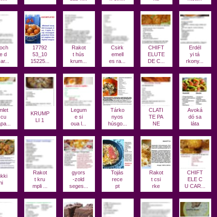
och
17792
Rakot
Csirk
CHIFT
Erdél
e d
53_10
t hús
emell
ELUTE
yi tá
ar...
15225...
krum...
es ra...
DE C...
rkony...
let
Legum
Tárko
CLATI
Avoká
KRUMP
 cu
e si
nyos
TE PA
dó sa
LI 1
pa...
oua l...
húsgo...
NE
láta
Rakot
gyors
Tojás
Rakot
CHIFT
kki
t kru
-zold
rece
t csi
ELE C
ni
mpli ...
seges...
pt
rke
U CAR...