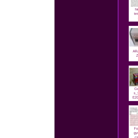
hi
te
AR
Z
Ge
s_
E20
Fo
gy
cs