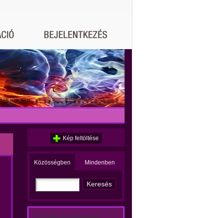
Kép feltöltése
Közösségben
Mindenben
Ez történt a közösségben: