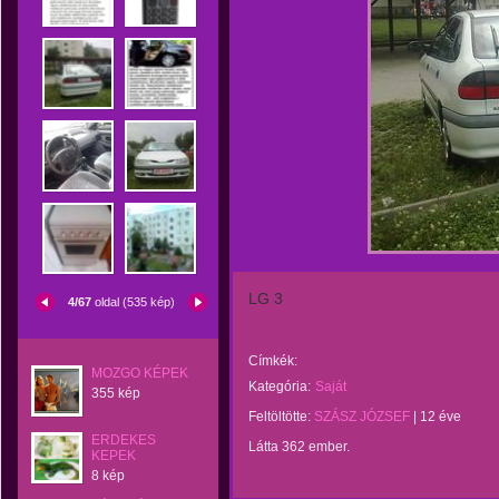
LG 3
4/67
oldal (535 kép)
Címkék:
MOZGO KÉPEK
Kategória:
Saját
355 kép
Feltöltötte:
SZÁSZ JÓZSEF
|
12 éve
ERDEKES
Látta 362 ember.
KEPEK
8 kép