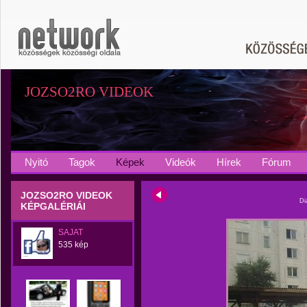
JOZSO2RO VIDEOK
Nyitó
Tagok
Képek
Videók
Hírek
Fórum
JOZSO2RO VIDEOK
Di
KÉPGALÉRIÁI
SAJAT
535 kép