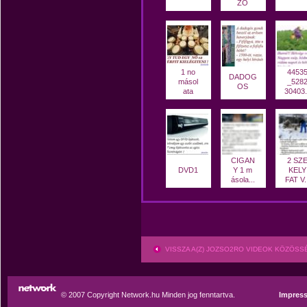
ZO
1 no
4453
DADOG
másol
_528
OS
ata
30403.
CIGAN
2 SZ
DVD1
Y 1 m
KELY
ásola...
FAT V..
VISSZA A(Z) JOZSO2RO VIDEOK KÖZÖS
© 2007 Copyright Network.hu Minden jog fenntartva.
Impres