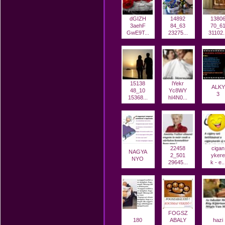
dGIZH
14892
1380
3aehF
84_63
70_6
GwE9T...
23275...
31102.
15138
lYekr
ALKY
48_10
Yc8WY
3
15368...
hI4N0...
22458
cigan
NAGYA
2_501
ykere
NYO
29645...
k - e..
FOGSZ
180
ABALY
hazi