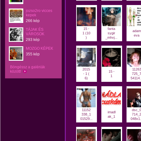
jozso2ro vicces
kepek
266 kép
15 -
fanta
TÁJAK ÉS
adam
1 (10
sygir
VÁROSOK
eva
)
_mhvj...
293 kép
MOZGO KÉPEK
355 kép
Böngéssz a galériák
2015
1126
között!
15 -
- 1 (
725_
1
6)
54114.
11152
dsc_
imadl
338_1
714_
ak_1
01529...
048x1.