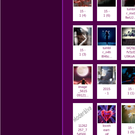
tumbl
15 -
15 -
r_mx
1 (4)
1 (6)
flwUJ..
tumbl
biQ9
15 -
r_n4h
fV3z
1 (3)
l846c...
U9KoA.
image
2015
15 -
_5615
- 1
1 (1)
09121...
11262
loveh
15 -
257_7
eart-
1 (5)
54566...
gif