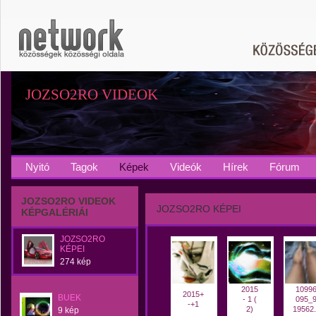
JOZSO2RO VIDEOK
Nyitó
Tagok
Képek
Videók
Hírek
Fórum
JOZSO2RO VIDEOK
JOZSO2RO KÉPEI
KÉPGALÉRIÁI
JOZSO2RO
KÉPEI
274 kép
2015
1099
2015+
BUEK
- 1 (
095_
-+1
2)
19562.
9 kép