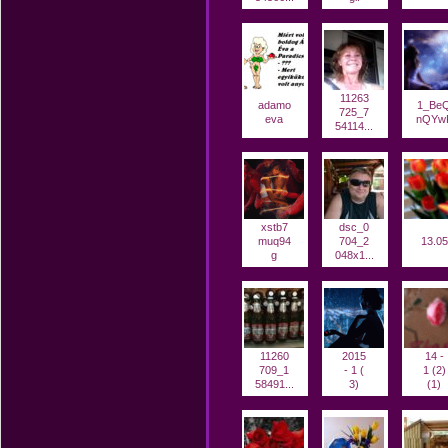
11263
adamo
1_Be
725_7
eva
nQYw
54114...
xstb7
dsc_0
muq94
704_2
13.05
g
048x1...
11260
2015
14 -
709_1
- 1 (
1 (2)
58491...
3)
(1)