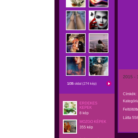
2015 - 
1/35
oldal (274 kép)
Címkék:
Kategóri
ERDEKES
KEPEK
Feltöltöt
8 kép
Látta 55
MOZGO KÉPEK
355 kép