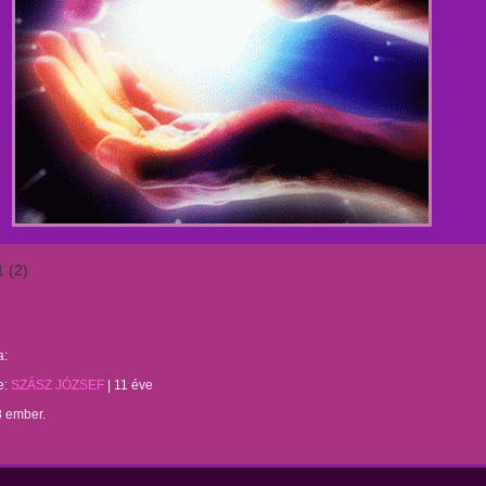
1 (2)
a:
te:
SZÁSZ JÓZSEF
|
11 éve
8 ember.