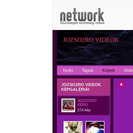
JOZSO2RO VIDEOK
Nyitó
Tagok
Képek
Vide
JOZSO2RO VIDEOK
KÉPGALÉRIÁI
JOZSO2RO
KÉPEI
274 kép