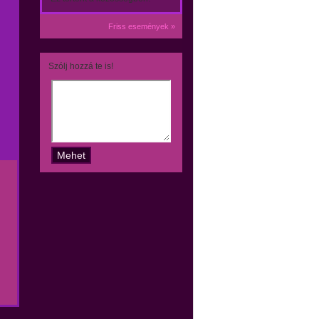
Friss események »
Szólj hozzá te is!