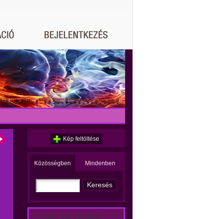
Kép feltöltése
Közösségben
Mindenben
Ez történt a közösségben: