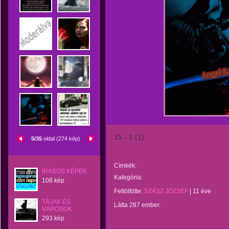
15 - 1 (1)
5/35
oldal (274 kép)
Címkék:
ÍRÁSOS KÉPEK
Kategória:
108 kép
Feltöltötte:
SZÁSZ JÓZSEF
|
11 éve
TÁJAK ÉS
Látta 287 ember.
VÁROSOK
293 kép