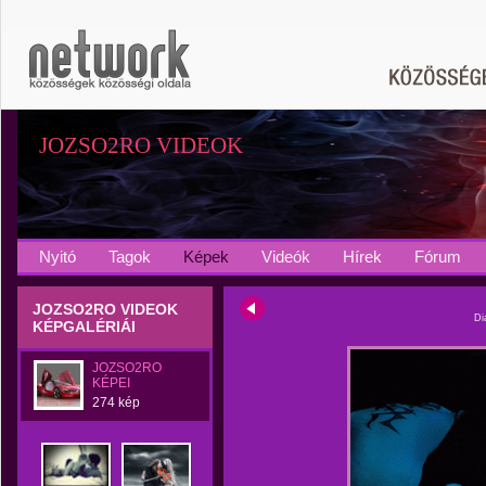
JOZSO2RO VIDEOK
Nyitó
Tagok
Képek
Videók
Hírek
Fórum
JOZSO2RO VIDEOK
Di
KÉPGALÉRIÁI
JOZSO2RO
KÉPEI
274 kép