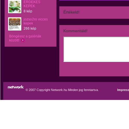
ERDEKES
KEPEK
8 kép
Értékeld!
jozso2ro vicces
kepek
266 kép
Kommentáld!
Böngéssz a galériák
között!
© 2007 Copyright Network.hu Minden jog fenntartva.
Impres