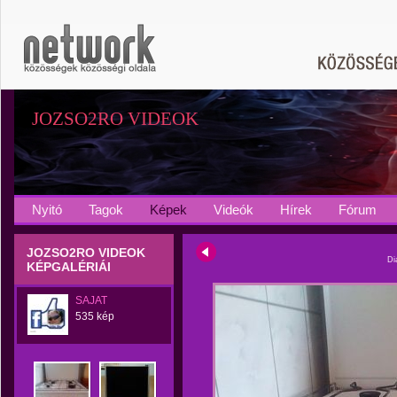
JOZSO2RO VIDEOK
Nyitó
Tagok
Képek
Videók
Hírek
Fórum
JOZSO2RO VIDEOK
Di
KÉPGALÉRIÁI
SAJAT
535 kép