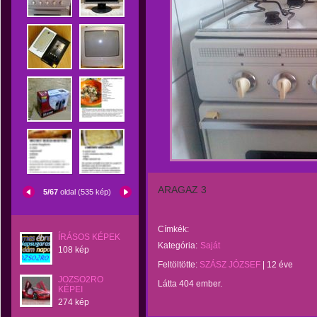
ARAGAZ 3
5/67
oldal (535 kép)
Címkék:
ÍRÁSOS KÉPEK
Kategória:
Saját
108 kép
Feltöltötte:
SZÁSZ JÓZSEF
|
12 éve
JOZSO2RO
Látta 404 ember.
KÉPEI
274 kép