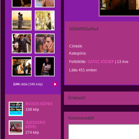
000W055aRe4
Címkék:
Kategória:
Feltöltötte:
SZÁSZ JÓZSEF
|
13 éve
Látta 451 ember.
1/44
oldal (346 kép)
Értékeld!
ÍRÁSOS KÉPEK
108 kép
Kommentáld!
JOZSO2RO
KÉPEI
274 kép