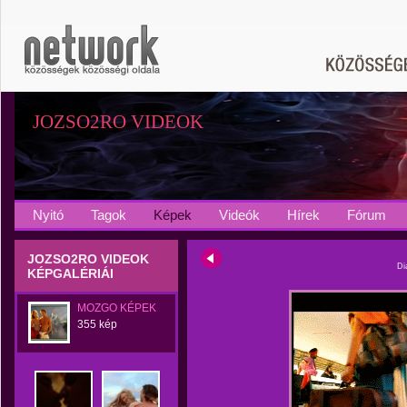
JOZSO2RO VIDEOK
Nyitó
Tagok
Képek
Videók
Hírek
Fórum
JOZSO2RO VIDEOK
Di
KÉPGALÉRIÁI
MOZGO KÉPEK
355 kép