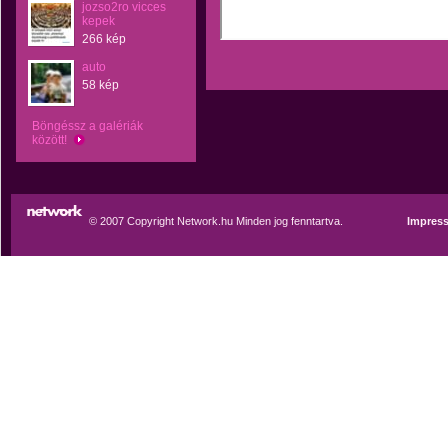
jozso2ro vicces
kepek
266 kép
auto
58 kép
Böngéssz a galériák
között!
© 2007 Copyright Network.hu Minden jog fenntartva.
Impres