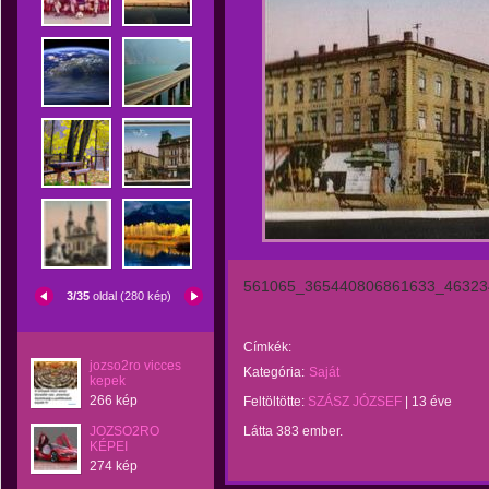
561065_365440806861633_46323
3/35
oldal (280 kép)
Címkék:
jozso2ro vicces
Kategória:
Saját
kepek
266 kép
Feltöltötte:
SZÁSZ JÓZSEF
|
13 éve
JOZSO2RO
Látta 383 ember.
KÉPEI
274 kép