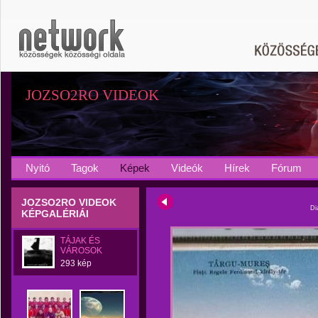
JOZSO2RO VIDEOK
Nyitó
Tagok
Képek
Videók
Hírek
Fórum
JOZSO2RO VIDEOK
Di
KÉPGALÉRIÁI
TÁJAK ÉS
VÁROSOK
293 kép