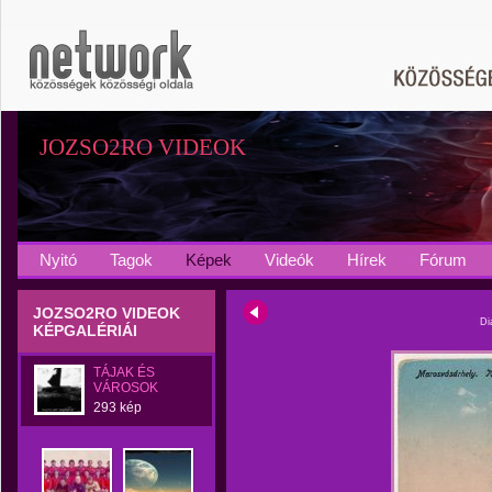
JOZSO2RO VIDEOK
Nyitó
Tagok
Képek
Videók
Hírek
Fórum
JOZSO2RO VIDEOK
Di
KÉPGALÉRIÁI
TÁJAK ÉS
VÁROSOK
293 kép