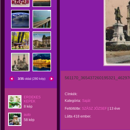
561170_365437260195321_46297
3/35
oldal (280 kép)
Címkék:
ERDEKES
Kategória:
Saját
KEPEK
8 kép
Feltöltötte:
SZÁSZ JÓZSEF
|
13 éve
auto
Látta 418 ember.
58 kép