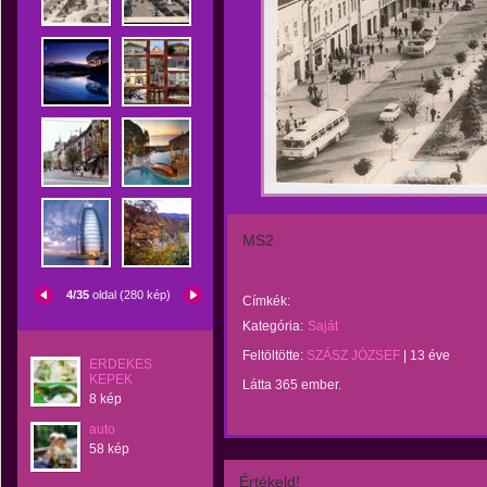
MS2
4/35
oldal (280 kép)
Címkék:
Kategória:
Saját
Feltöltötte:
SZÁSZ JÓZSEF
|
13 éve
ERDEKES
KEPEK
Látta 365 ember.
8 kép
auto
58 kép
Értékeld!