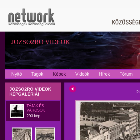
JOZSO2RO VIDEOK
Nyitó
Tagok
Képek
Videók
Hírek
Fórum
JOZSO2RO VIDEOK
Di
KÉPGALÉRIÁI
TÁJAK ÉS
VÁROSOK
293 kép