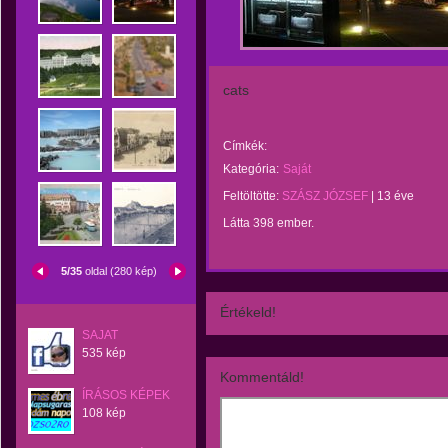
cats
Címkék:
Kategória:
Saját
Feltöltötte:
SZÁSZ JÓZSEF
|
13 éve
Látta 398 ember.
5/35
oldal (280 kép)
Értékeld!
SAJAT
535 kép
Kommentáld!
ÍRÁSOS KÉPEK
108 kép