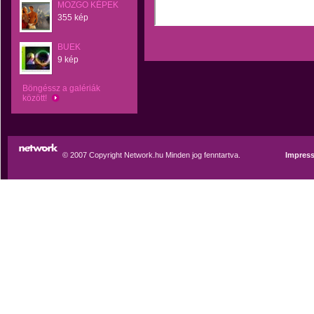
MOZGO KÉPEK
355 kép
BUEK
9 kép
Böngéssz a galériák
között!
© 2007 Copyright Network.hu Minden jog fenntartva.
Impres