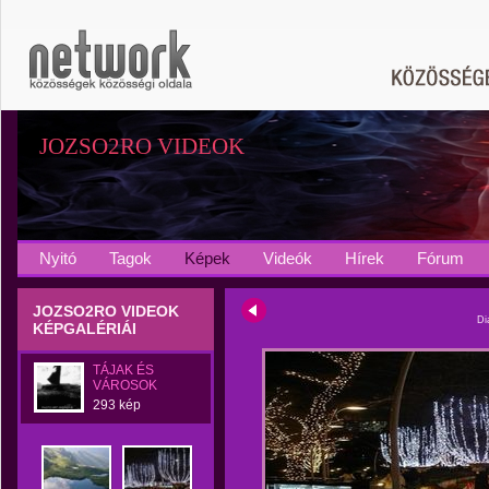
JOZSO2RO VIDEOK
Nyitó
Tagok
Képek
Videók
Hírek
Fórum
JOZSO2RO VIDEOK
Di
KÉPGALÉRIÁI
TÁJAK ÉS
VÁROSOK
293 kép