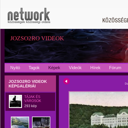
JOZSO2RO VIDEOK
Nyitó
Tagok
Képek
Videók
Hírek
Fórum
JOZSO2RO VIDEOK
Di
KÉPGALÉRIÁI
TÁJAK ÉS
VÁROSOK
293 kép