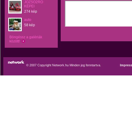
JOZSO2RO
KÉPEI
274 kép
auto
58 kép
Böngéssz a galériák
között!
© 2007 Copyright Network.hu Minden jog fenntartva.
Impres