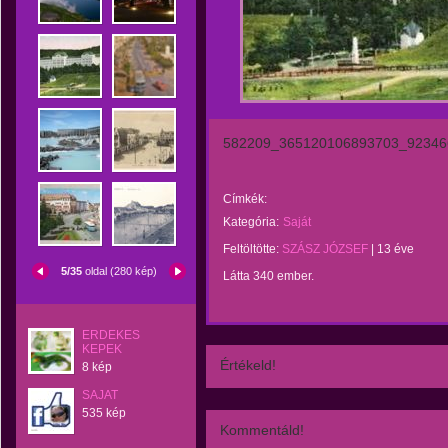
582209_365120106893703_92346
Címkék:
Kategória:
Saját
Feltöltötte:
SZÁSZ JÓZSEF
|
13 éve
5/35
oldal (280 kép)
Látta 340 ember.
ERDEKES
KEPEK
Értékeld!
8 kép
SAJAT
535 kép
Kommentáld!