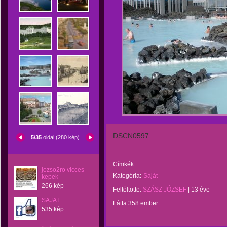
DSCN0597
5/35
oldal (280 kép)
Címkék:
jozso2ro vicces
Kategória:
Saját
kepek
266 kép
Feltöltötte:
SZÁSZ JÓZSEF
|
13 éve
SAJAT
Látta 358 ember.
535 kép