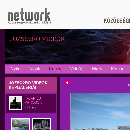
JOZSO2RO VIDEOK
Nyitó
Tagok
Képek
Videók
Hírek
Fórum
JOZSO2RO VIDEOK
Di
KÉPGALÉRIÁI
TÁJAK ÉS
VÁROSOK
293 kép