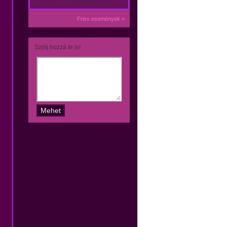
Friss események »
Szólj hozzá te is!