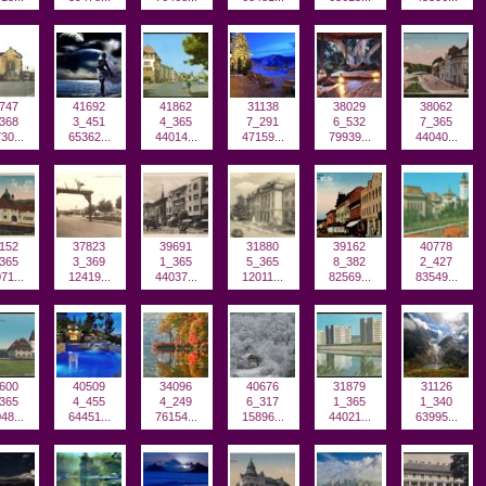
747
41692
41862
31138
38029
38062
368
3_451
4_365
7_291
6_532
7_365
30...
65362...
44014...
47159...
79939...
44040...
152
37823
39691
31880
39162
40778
365
3_369
1_365
5_365
8_382
2_427
71...
12419...
44037...
12011...
82569...
83549...
600
40509
34096
40676
31879
31126
365
4_455
4_249
6_317
1_365
1_340
48...
64451...
76154...
15896...
44021...
63995...