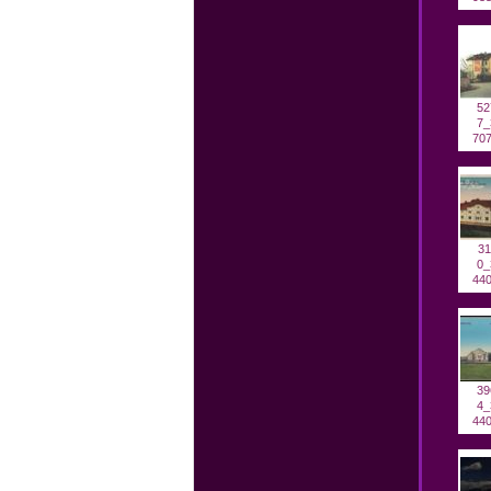
52
7_
707
31
0_
440
39
4_
440