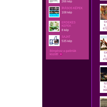
266 kép
ÍRÁSOS KÉPEK
108 kép
53
ERDEKES
9_
KEPEK
673
8 kép
SAJAT
535 kép
Böngéssz a galériák
53
között!
3_
478
52
0_
394