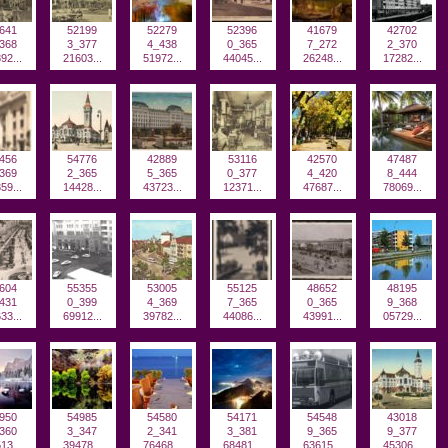
641
52199
52279
52396
41679
42702
368
3_377
4_438
0_365
7_272
2_370
92...
21603...
51972...
44045...
26248...
17282...
456
54776
42889
53116
42570
47487
369
2_365
5_365
0_377
4_420
8_444
59...
14428...
43723...
12371...
47687...
78069...
604
55355
53005
55125
48652
48195
431
0_399
4_369
7_365
0_365
9_368
33...
69912...
39782...
44086...
43991...
05729...
950
54985
54580
54171
54548
43018
360
3_347
2_341
3_381
9_365
9_377
13...
39478...
76468...
68481...
63615...
45306...