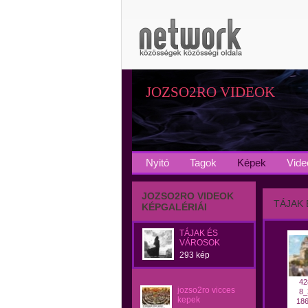
JOZSO2RO VIDEOK
Nyitó
Tagok
Képek
Vide
JOZSO2RO VIDEOK
TÁJAK
KÉPGALÉRIÁI
TÁJAK ÉS
VÁROSOK
293 kép
42
jozso2ro vicces
8_
kepek
186