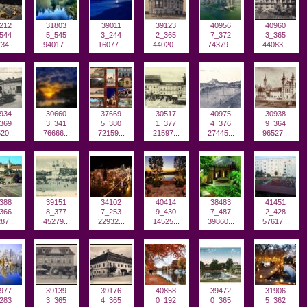
212
31803
39011
39123
40956
40960
544
5_545
3_244
2_365
7_372
3_365
34...
94017...
16077...
44020...
74379...
44083...
934
30660
37669
30517
40975
30938
369
3_341
5_380
1_377
4_376
9_364
20...
76666...
72159...
21597...
27445...
96527...
388
39151
34102
40414
38483
41451
366
8_377
7_253
9_430
7_487
2_428
87...
45279...
22932...
14525...
39860...
57617...
977
39139
39176
40858
39472
31906
283
3_365
4_365
0_192
0_365
5_362