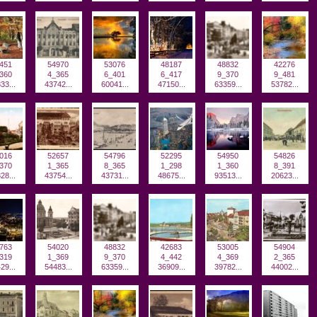
451
54970
53076
48187
48832
42276
360
4_365
6_401
6_417
9_370
9_481
33...
43742...
60041...
47150...
63359...
53782...
016
52657
54796
52295
54950
54826
370
1_365
8_365
1_298
1_360
8_391
28...
43754...
43731...
48675...
93513...
20623...
763
54020
48832
42683
53005
54904
319
1_369
9_370
4_442
4_369
2_365
29...
54483...
63359...
36909...
39782...
44002...