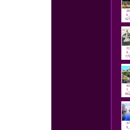
38
6_
427
31
9_
775
40
7_
862
37
9_