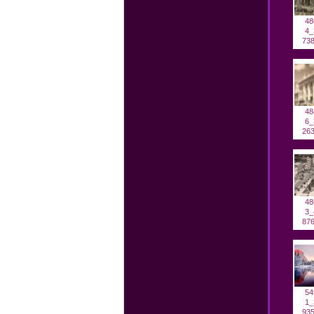
48
4_
738
48
6_
263
48
3_
876
54
1_
935