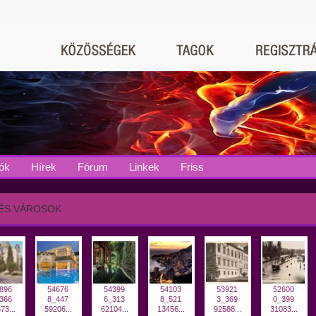
ók
Hírek
Fórum
Linkek
Friss
 ÉS VÁROSOK
896
54676
54399
54103
53921
52600
366
8_447
6_313
8_521
3_369
0_399
73...
59206...
62104...
13456...
92588...
31083...