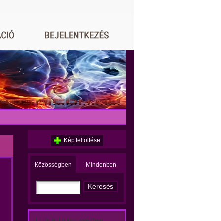
Kép feltöltése
Közösségben
Mindenben
Ez történt a közösségben: