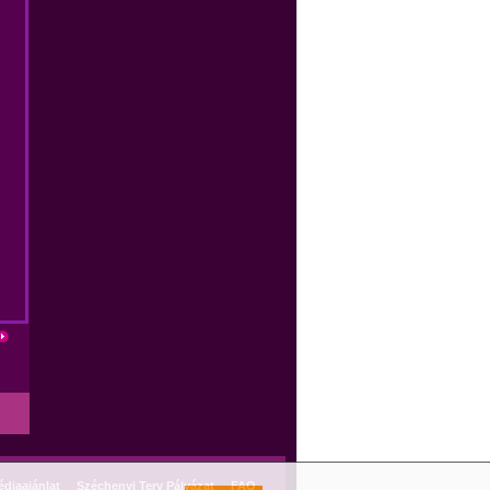
diaajánlat
Széchenyi Terv Pályázat
FAQ