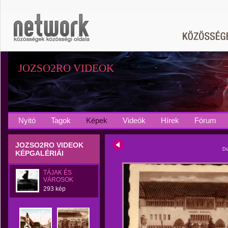
JOZSO2RO VIDEOK
Nyitó
Tagok
Képek
Videók
Hírek
Fórum
JOZSO2RO VIDEOK
Di
KÉPGALÉRIÁI
TÁJAK ÉS
VÁROSOK
293 kép