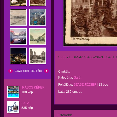
526571_365437543528626_54310
15/35
oldal (280 kép)
Címkék:
Kategória:
Saját
Feltöltötte:
SZÁSZ JÓZSEF
|
13 éve
ÍRÁSOS KÉPEK
Látta 282 ember.
108 kép
SAJAT
535 kép
Értékeld!