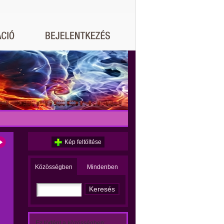
Kép feltöltése
Közösségben
Mindenben
Ez történt a közösségben: