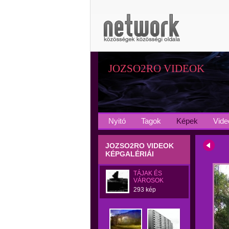
JOZSO2RO VIDEOK
Nyitó
Tagok
Képek
Vide
JOZSO2RO VIDEOK
KÉPGALÉRIÁI
TÁJAK ÉS
VÁROSOK
293 kép