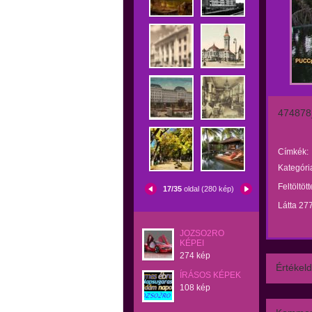
474878
Címkék:
Kategóri
Feltöltöt
17/35
oldal (280 kép)
Látta 27
JOZSO2RO
KÉPEI
274 kép
Értékeld
ÍRÁSOS KÉPEK
108 kép