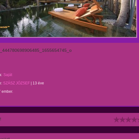
_444780698906485_1655654745_o
a:
Saját
te:
SZÁSZ JÓZSEF
|
13 éve
7 ember.
!