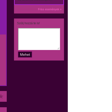
Friss események »
Szólj hozzá te is!