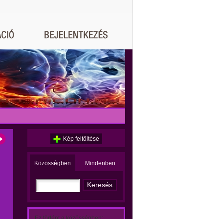
Kép feltöltése
Közösségben
Mindenben
Ez történt a közösségben: