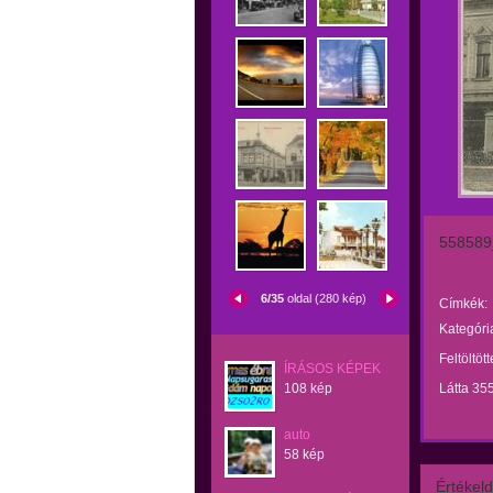
558589
6/35
oldal (280 kép)
Címkék:
Kategóri
Feltöltöt
ÍRÁSOS KÉPEK
108 kép
Látta 35
auto
58 kép
Értékeld