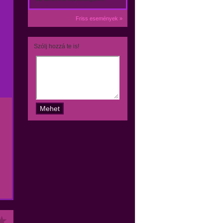
Friss események »
Szólj hozzá te is!