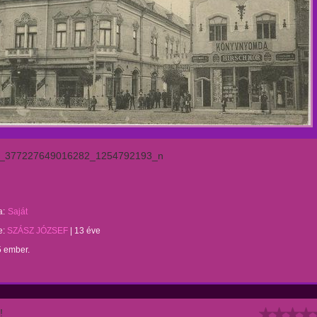
_377227649016282_1254792193_n
a:
Saját
te:
SZÁSZ JÓZSEF
|
13 éve
5 ember.
!