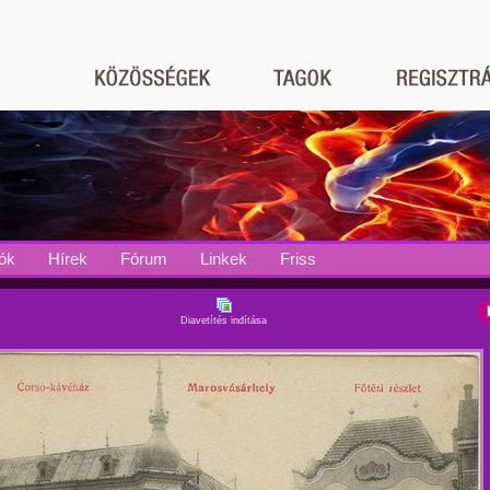
ók
Hírek
Fórum
Linkek
Friss
Diavetítés indítása