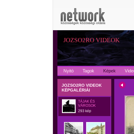
JOZSO2RO VIDEOK
Nyitó
Tagok
Képek
Vide
JOZSO2RO VIDEOK
KÉPGALÉRIÁI
TÁJAK ÉS
VÁROSOK
293 kép