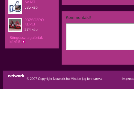
SAJAT
535 kép
Kommentáld!
JOZSO2RO
KÉPEI
274 kép
Böngéssz a galériák
között!
© 2007 Copyright Network.hu Minden jog fenntartva.
Impres