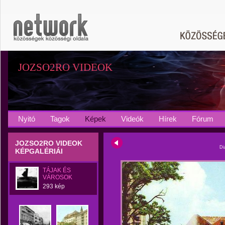
JOZSO2RO VIDEOK
Nyitó
Tagok
Képek
Videók
Hírek
Fórum
JOZSO2RO VIDEOK
Di
KÉPGALÉRIÁI
TÁJAK ÉS
VÁROSOK
293 kép