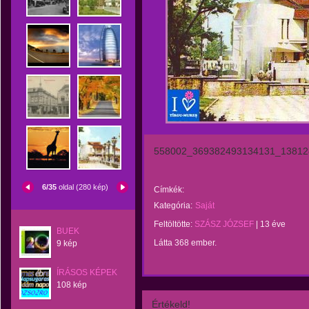
558002_369382493134131_13812
6/35
oldal (280 kép)
Címkék:
Kategória:
Saját
Feltöltötte:
SZÁSZ JÓZSEF
|
13 éve
BUEK
Látta 368 ember.
9 kép
ÍRÁSOS KÉPEK
108 kép
Értékeld!