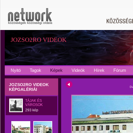
JOZSO2RO VIDEOK
Nyitó
Tagok
Képek
Videók
Hírek
Fórum
JOZSO2RO VIDEOK
Di
KÉPGALÉRIÁI
TÁJAK ÉS
VÁROSOK
293 kép