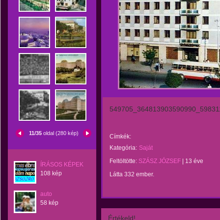
549705_364813903590990_59831
11/35
oldal (280 kép)
Címkék:
Kategória:
Saját
Feltöltötte:
SZÁSZ JÓZSEF
|
13 éve
ÍRÁSOS KÉPEK
108 kép
Látta 332 ember.
auto
58 kép
Értékeld!