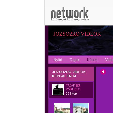
JOZSO2RO VIDEOK
Nyitó
Tagok
Képek
Vide
JOZSO2RO VIDEOK
KÉPGALÉRIÁI
TÁJAK ÉS
VÁROSOK
293 kép