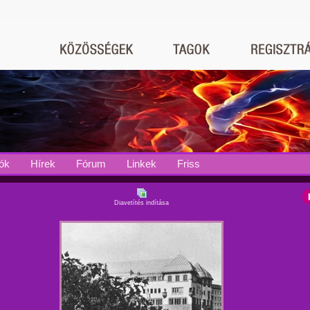
ók
Hírek
Fórum
Linkek
Friss
Diavetítés indítása