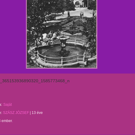
_365153936890320_1585773468_n
a:
Saját
te:
SZÁSZ JÓZSEF
|
13 éve
3 ember.