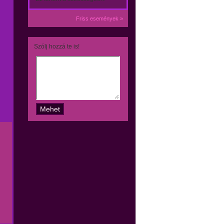
Friss események »
Szólj hozzá te is!