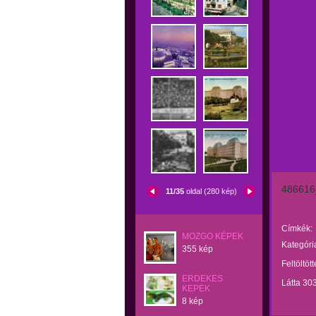
486616
11/35
oldal (280 kép)
Címkék:
MOZGO KÉPEK
Kategóri
355 kép
Feltöltöt
ERDEKES
Látta 30
KEPEK
8 kép