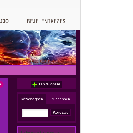
Kép feltöltése
Közösségben
Mindenben
Ez történt a közösségben: