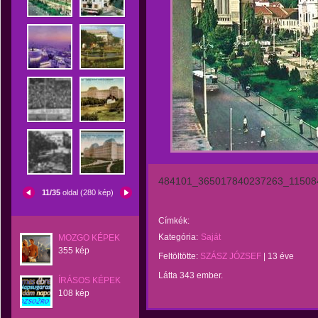
484101_365017840237263_11508
11/35
oldal (280 kép)
Címkék:
Kategória:
Saját
MOZGO KÉPEK
355 kép
Feltöltötte:
SZÁSZ JÓZSEF
|
13 éve
Látta 343 ember.
ÍRÁSOS KÉPEK
108 kép