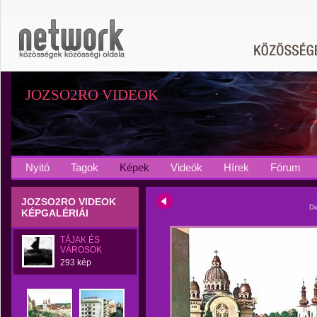
JOZSO2RO VIDEOK
Nyitó
Tagok
Képek
Videók
Hírek
Fórum
JOZSO2RO VIDEOK
Di
KÉPGALÉRIÁI
TÁJAK ÉS
VÁROSOK
293 kép