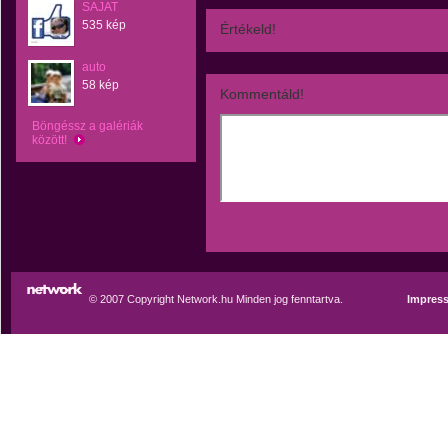
SAJAT
535 kép
Értékeld!
auto
58 kép
Kommentáld!
Böngéssz a galériák
között!
© 2007 Copyright Network.hu Minden jog fenntartva.
Impres