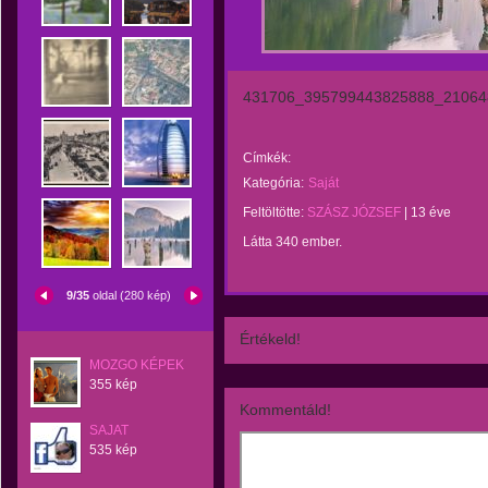
431706_395799443825888_21064
Címkék:
Kategória:
Saját
Feltöltötte:
SZÁSZ JÓZSEF
|
13 éve
Látta 340 ember.
9/35
oldal (280 kép)
Értékeld!
MOZGO KÉPEK
355 kép
Kommentáld!
SAJAT
535 kép