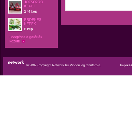
JOZSO2RO
KÉPEI
274 kép
ERDEKES
KEPEK
8 kép
Böngéssz a galériák
között!
© 2007 Copyright Network.hu Minden jog fenntartva.
Impres