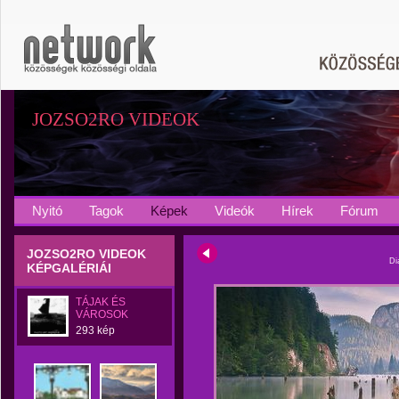
JOZSO2RO VIDEOK
Nyitó
Tagok
Képek
Videók
Hírek
Fórum
JOZSO2RO VIDEOK
Di
KÉPGALÉRIÁI
TÁJAK ÉS
VÁROSOK
293 kép