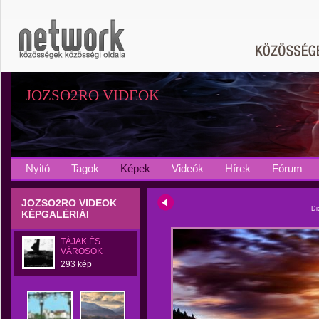
JOZSO2RO VIDEOK
Nyitó
Tagok
Képek
Videók
Hírek
Fórum
JOZSO2RO VIDEOK
Di
KÉPGALÉRIÁI
TÁJAK ÉS
VÁROSOK
293 kép