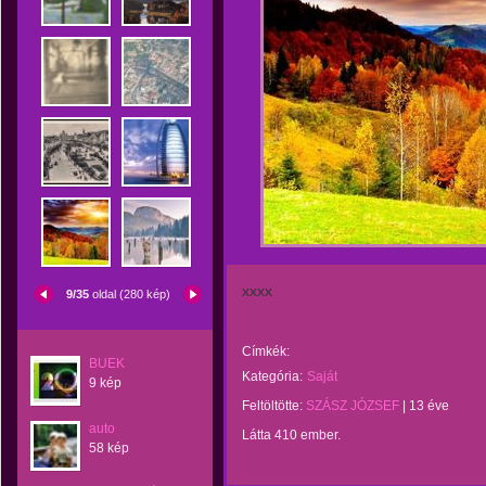
xxxx
9/35
oldal (280 kép)
Címkék:
BUEK
Kategória:
Saját
9 kép
Feltöltötte:
SZÁSZ JÓZSEF
|
13 éve
auto
Látta 410 ember.
58 kép