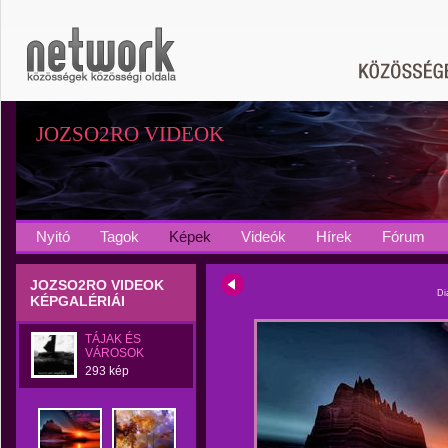
JOZSO2RO VIDEOK
Nyitó
Tagok
Képek
Videók
Hírek
Fórum
JOZSO2RO VIDEOK
Di
KÉPGALÉRIÁI
TÁJAK ÉS
VÁROSOK
293 kép