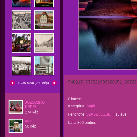
548217_533521993328651_69726
10/35
oldal (280 kép)
Címkék:
JOZSO2RO
Kategória:
Saját
KÉPEI
274 kép
Feltöltötte:
SZÁSZ JÓZSEF
|
13 éve
auto
Látta 300 ember.
58 kép