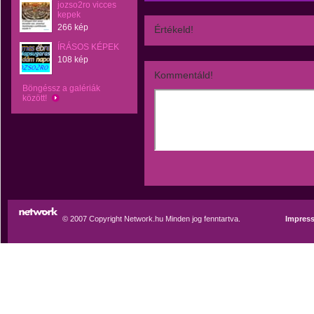
jozso2ro vicces
kepek
266 kép
Értékeld!
ÍRÁSOS KÉPEK
108 kép
Kommentáld!
Böngéssz a galériák
között!
© 2007 Copyright Network.hu Minden jog fenntartva.
Impres