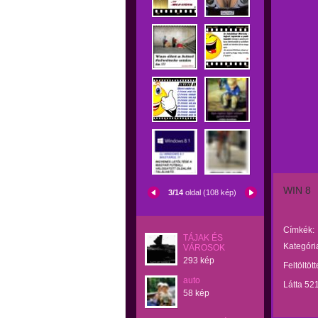
WIN 8
3/14
oldal (108 kép)
Címkék:
TÁJAK ÉS
Kategóri
VÁROSOK
293 kép
Feltöltöt
auto
Látta 52
58 kép