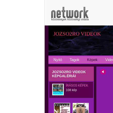
JOZSO2RO VIDEOK
Nyitó
Tagok
Képek
Vide
JOZSO2RO VIDEOK
KÉPGALÉRIÁI
ÍRÁSOS KÉPEK
108 kép