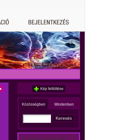
Kép feltöltése
Közösségben
Mindenben
Ez történt a közösségben: