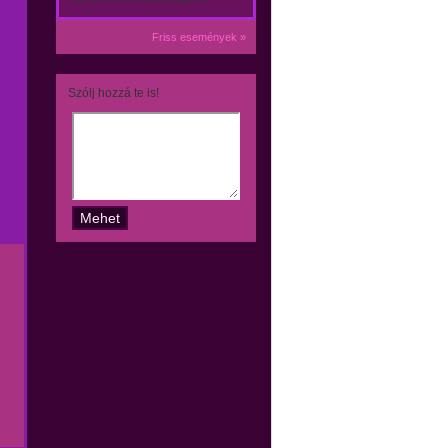
Friss események »
Szólj hozzá te is!