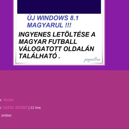
a:
Vicces
te:
SZÁSZ JÓZSEF
|
12 éve
1 ember.