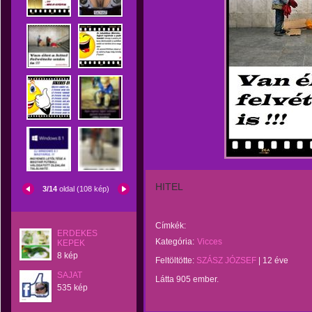
HITEL
3/14
oldal (108 kép)
Címkék:
ERDEKES
Kategória:
Vicces
KEPEK
8 kép
Feltöltötte:
SZÁSZ JÓZSEF
|
12 éve
SAJAT
Látta 905 ember.
535 kép