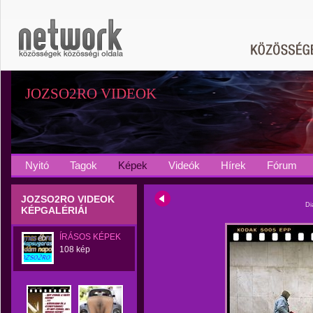
JOZSO2RO VIDEOK
Nyitó
Tagok
Képek
Videók
Hírek
Fórum
JOZSO2RO VIDEOK
Di
KÉPGALÉRIÁI
ÍRÁSOS KÉPEK
108 kép