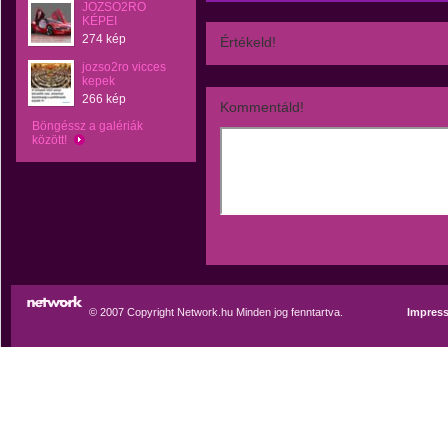
JOZSO2RO
KÉPEI
274 kép
Értékeld!
jozso2ro vicces
kepek
266 kép
Kommentáld!
Böngéssz a galériák
között!
© 2007 Copyright Network.hu Minden jog fenntartva.
Impres