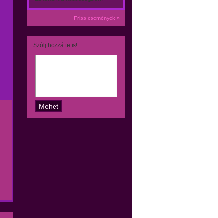
Friss események »
Szólj hozzá te is!