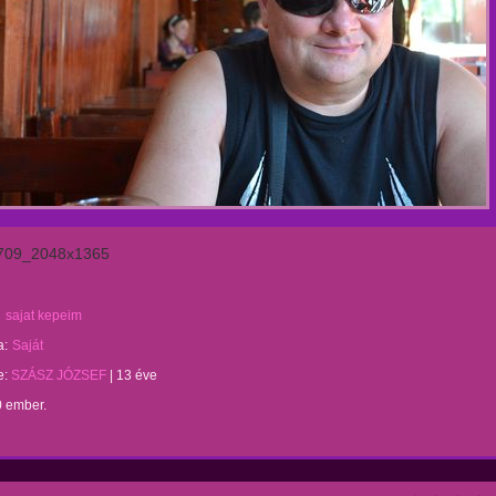
709_2048x1365
sajat kepeim
a:
Saját
te:
SZÁSZ JÓZSEF
|
13 éve
0 ember.