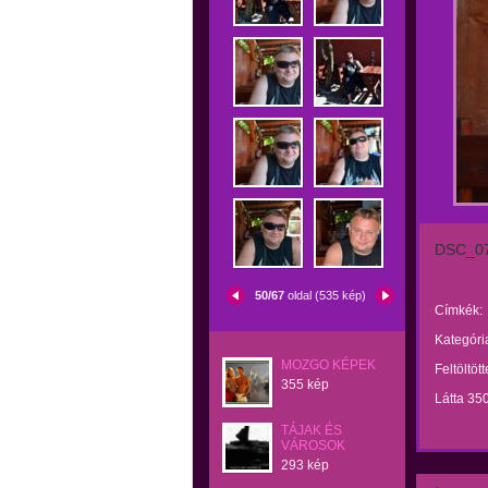
DSC_0
50/67
oldal (535 kép)
Címkék:
Kategóri
MOZGO KÉPEK
Feltöltöt
355 kép
Látta 35
TÁJAK ÉS
VÁROSOK
293 kép