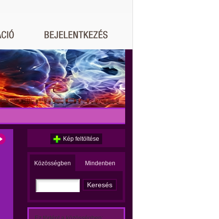
Kép feltöltése
Közösségben
Mindenben
Ez történt a közösségben: