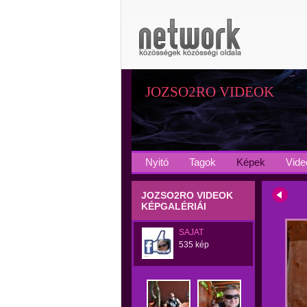
JOZSO2RO VIDEOK
Nyitó
Tagok
Képek
Vide
JOZSO2RO VIDEOK
KÉPGALÉRIÁI
SAJAT
535 kép