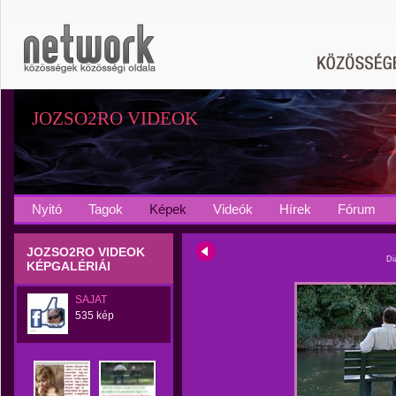
JOZSO2RO VIDEOK
Nyitó
Tagok
Képek
Videók
Hírek
Fórum
JOZSO2RO VIDEOK
Di
KÉPGALÉRIÁI
SAJAT
535 kép