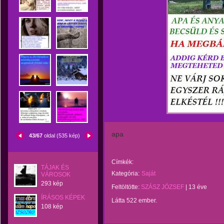
apa
43/67
oldal (535 kép)
Címkék:
TÁJAK ÉS
Kategória:
Saját
VÁROSOK
293 kép
Feltöltötte:
SZÁSZ JÓZSEF
|
13 éve
ÍRÁSOS KÉPEK
Látta 522 ember.
108 kép