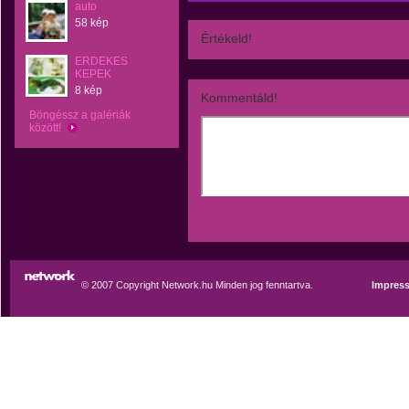
auto
58 kép
Értékeld!
ERDEKES
KEPEK
8 kép
Kommentáld!
Böngéssz a galériák
között!
© 2007 Copyright Network.hu Minden jog fenntartva.
Impres