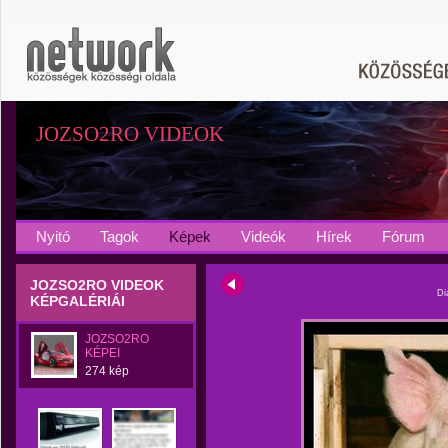
JOZSO2RO VIDEOK
Nyitó
Tagok
Képek
Videók
Hírek
Fórum
JOZSO2RO VIDEOK
Di
KÉPGALÉRIÁI
JOZSO2RO
KÉPEI
274 kép