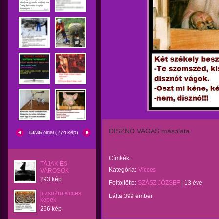
DISZNO VAGAS másolata
13/35
oldal (274 kép)
Címkék:
TÁJAK ÉS
Kategória:
Vicces
VÁROSOK
293 kép
Feltöltötte:
SZÁSZ JÓZSEF
|
13 éve
jozso2ro vicces
Látta 399 ember.
kepek
266 kép