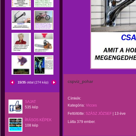
cspviz_pohar
15/35
oldal (274 kép)
Címkék:
SAJAT
Kategória:
Vicces
535 kép
Feltöltötte:
SZÁSZ JÓZSEF
|
13 éve
ÍRÁSOS KÉPEK
Látta 379 ember.
108 kép