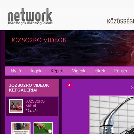
JOZSO2RO VIDEOK
Nyitó
Tagok
Képek
Videók
Hírek
Fórum
JOZSO2RO VIDEOK
Di
KÉPGALÉRIÁI
JOZSO2RO
KÉPEI
274 kép