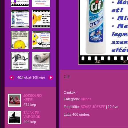
CIF
4/14
oldal (108 kép)
Címkék:
JOZSO2RO
Kategória:
Vicces
KÉPEI
274 kép
Feltöltötte:
SZÁSZ JÓZSEF
|
12 éve
TÁJAK ÉS
Látta 406 ember.
VÁROSOK
293 kép