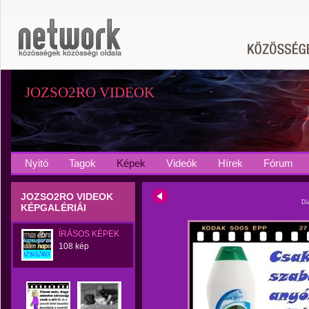
JOZSO2RO VIDEOK
Nyitó
Tagok
Képek
Videók
Hírek
Fórum
JOZSO2RO VIDEOK
Di
KÉPGALÉRIÁI
ÍRÁSOS KÉPEK
108 kép