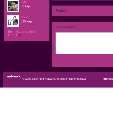
auto
58 kép
Értékeld!
SAJAT
535 kép
Kommentáld!
Böngéssz a galériák
között!
© 2007 Copyright Network.hu Minden jog fenntartva.
Impres