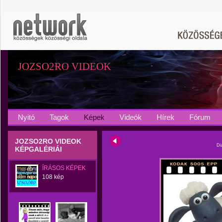
JOZSO2RO VIDEOK
Nyitó
Tagok
Képek
Videók
Hírek
Fórum
JOZSO2RO VIDEOK
Di
KÉPGALÉRIÁI
ÍRÁSOS KÉPEK
108 kép