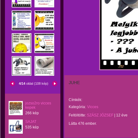
JUHE
4/14
oldal (108 kép)
Címkék:
jozso2ro vicces
Kategória:
Vicces
kepek
266 kép
Feltöltötte:
SZÁSZ JÓZSEF
|
12 éve
SAJAT
Látta 476 ember.
535 kép