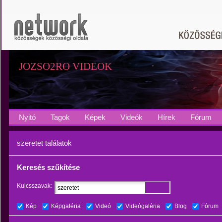
JOZSO2RO VIDEOK
Nyitó
Tagok
Képek
Videók
Hírek
Fórum
szeretet találatok
Keresés szűkítése
Kulcsszavak:
Kép
Képgaléria
Videó
Videógaléria
Blog
Fórum