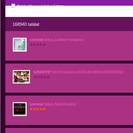
Csak ebben a közösségben
168940 találat
szeretet
(kép)
,
Lélekre Hangolva
SZERETET
00:00 (videó)
,
KATOLIKUSOK KÖZÖSSÉGE
szeretet
(kép)
,
Apokrif-iratok