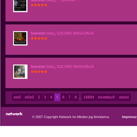
Szeretet
(kép)
,
.....Szeretet .....
Szeretet
(kép)
,
SZILVIKE MAGAZINJA
Szeretet
(kép)
,
SZILVIKE MAGAZINJA
első
előző
2
3
4
5
6
7
8
...
16894
következő
utolsó
© 2007 Copyright Network.hu Minden jog fenntartva.
Impress