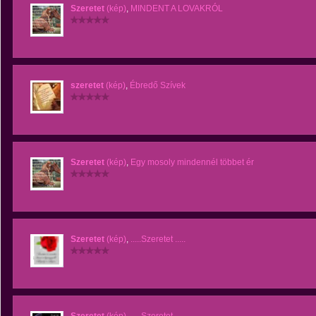
Szeretet
(kép)
,
MINDENT A LOVAKRÓL
szeretet
(kép)
,
Ébredő Szívek
Szeretet
(kép)
,
Egy mosoly mindennél többet ér
Szeretet
(kép)
,
.....Szeretet .....