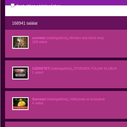
Csak ebben a közösségben
168941 találat
szeretet
(videógaléria)
,
Minden ami körül vesz
169 videó
SZERETET
(videógaléria)
,
ÖTVENEN TÚLIAK KLUBJA
1 videó
Szeretet
(videógaléria)
,
Változnak az évszakok
4 videó