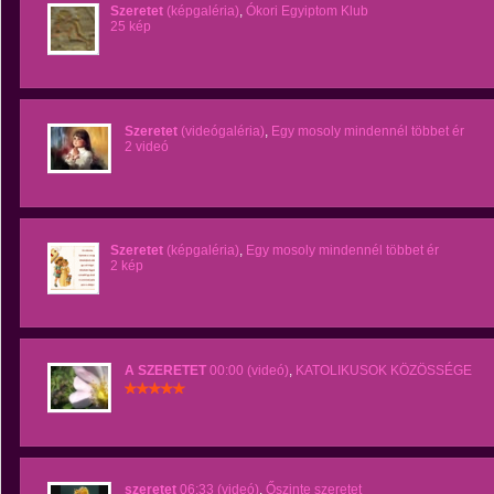
Szeretet
(képgaléria)
,
Ókori Egyiptom Klub
25 kép
Szeretet
(videógaléria)
,
Egy mosoly mindennél többet ér
2 videó
Szeretet
(képgaléria)
,
Egy mosoly mindennél többet ér
2 kép
A SZERETET
00:00 (videó)
,
KATOLIKUSOK KÖZÖSSÉGE
szeretet
06:33 (videó)
,
Őszinte szeretet