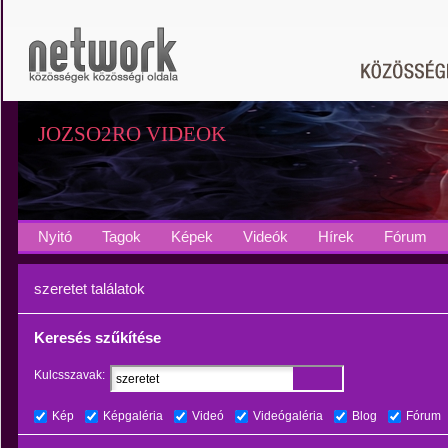
JOZSO2RO VIDEOK
Nyitó
Tagok
Képek
Videók
Hírek
Fórum
szeretet találatok
Keresés szűkítése
Kulcsszavak:
Kép
Képgaléria
Videó
Videógaléria
Blog
Fórum