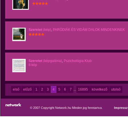
Szeretet
(kép)
,
PARÓDIÁK ÉS VIDÁM DALOK MINDENKINEK
Szeretet
(képgaléria)
,
Pszichológia Klub
8 kép
első
előző
1
2
3
4
5
6
7
...
16895
következő
utolsó
© 2007 Copyright Network.hu Minden jog fenntartva.
Impress