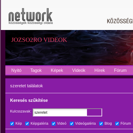
JOZSO2RO VIDEOK
Nyitó
Tagok
Képek
Videók
Hírek
Fórum
szeretet találatok
Keresés szűkítése
Kulcsszavak:
Kép
Képgaléria
Videó
Videógaléria
Blog
Fórum