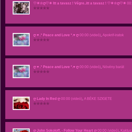
♡☀☆ღ♡☀ Itt a tavasz ! Végre..itt a tavasz ! ♡☀☆ღ♡☀
00:
ღ ♥ .* Peace and Love *.♥ ღ
00:00 (videó)
,
Apokrif-iratok
ღ ♥ .* Peace and Love *.♥ ღ
00:00 (videó)
,
Növény barát
ღ Lady In Red ღ
00:00 (videó)
,
A BÉKE SZIGETE
ღ John Sokoloff. - Follow Your Heart ღ
00:00 (videó)
,
Kaktus