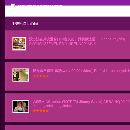
Csak ebben a közösségben
168940 találat
没办法在其设置窗口中定义的。我的做法是，
(blogbejegyzés)
GYÖNGYSZEMEK ÉS MINDENNAPJAINK
愛是永不保留-國語.wmv
00:00 (videó)
,
Erdélyi kereszténye
ᗅᗺᗷᗅ: Waterloo (TOTP '74 Jimmy Savile) ABBA HQ
00:00 
élethelyzetek megvitatásai