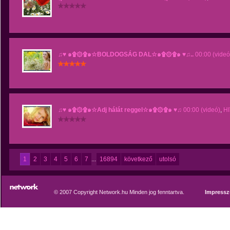
♫♥ ๑۩۞۩๑☆BOLDOGSÁG DAL☆๑۩۞۩๑ ♥♫..
00:00 (videó
♫♥ ๑۩۞۩๑☆Adj hálát reggel☆๑۩۞۩๑ ♥♫
00:00 (videó)
,
H
1
2
3
4
5
6
7
...
16894
következő
utolsó
© 2007 Copyright Network.hu Minden jog fenntartva.
Impress