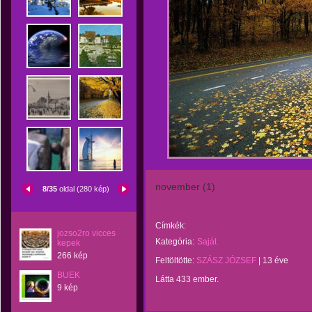
november (1)
8/35
oldal (280 kép)
Címkék:
jozso2ro vicces
Kategória:
Saját
kepek
266 kép
Feltöltötte:
SZÁSZ JÓZSEF
|
13 éve
BUEK
Látta 433 ember.
9 kép