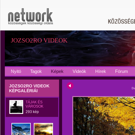
JOZSO2RO VIDEOK
Nyitó
Tagok
Képek
Videók
Hírek
Fórum
JOZSO2RO VIDEOK
Di
KÉPGALÉRIÁI
TÁJAK ÉS
VÁROSOK
293 kép