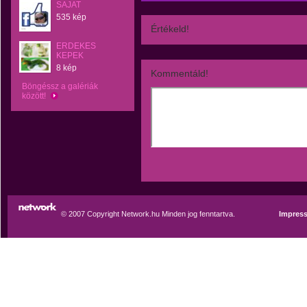
SAJAT
535 kép
Értékeld!
ERDEKES
KEPEK
8 kép
Kommentáld!
Böngéssz a galériák
között!
© 2007 Copyright Network.hu Minden jog fenntartva.
Impres