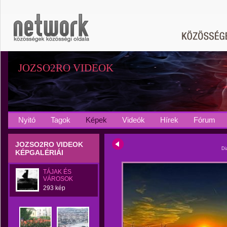
JOZSO2RO VIDEOK
Nyitó
Tagok
Képek
Videók
Hírek
Fórum
JOZSO2RO VIDEOK
Di
KÉPGALÉRIÁI
TÁJAK ÉS
VÁROSOK
293 kép