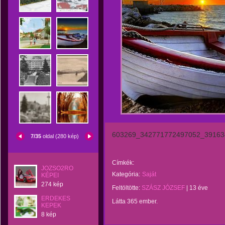
603269_342771772497052_39163
7/35
oldal (280 kép)
Címkék:
JOZSO2RO
Kategória:
Saját
KÉPEI
274 kép
Feltöltötte:
SZÁSZ JÓZSEF
|
13 éve
ERDEKES
Látta 365 ember.
KEPEK
8 kép