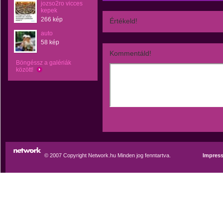
jozso2ro vicces
kepek
266 kép
Értékeld!
auto
58 kép
Kommentáld!
Böngéssz a galériák
között!
© 2007 Copyright Network.hu Minden jog fenntartva.
Impres