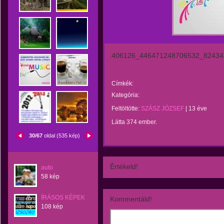
406126_446471248706532_82434
Címkék:
Kategória:
Feltöltötte:
SZÁSZ JÓZSEF
|
13 éve
Látta 374 ember.
30/67
oldal (535 kép)
Értékeld!
auto
58 kép
ÍRÁSOS KÉPEK
Kommentáld!
108 kép