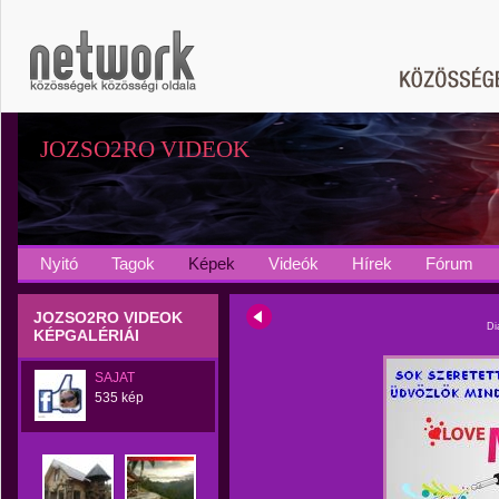
JOZSO2RO VIDEOK
Nyitó
Tagok
Képek
Videók
Hírek
Fórum
JOZSO2RO VIDEOK
Di
KÉPGALÉRIÁI
SAJAT
535 kép