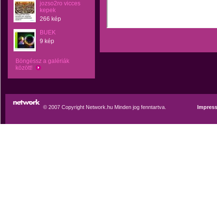
jozso2ro vicces
kepek
266 kép
BUEK
9 kép
Böngéssz a galériák
között!
© 2007 Copyright Network.hu Minden jog fenntartva.
Impres