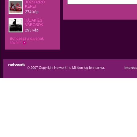
JOZSO2RO
KÉPEI
274 kép
TÁJAK ÉS
VÁROSOK
293 kép
Böngéssz a galériák
között!
© 2007 Copyright Network.hu Minden jog fenntartva.
Impres