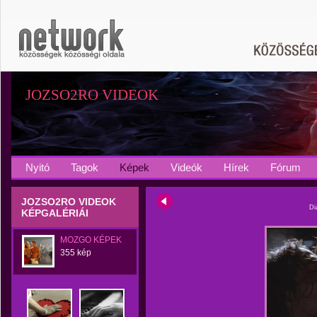
JOZSO2RO VIDEOK
Nyitó
Tagok
Képek
Videók
Hírek
Fórum
JOZSO2RO VIDEOK
Di
KÉPGALÉRIÁI
MOZGO KÉPEK
355 kép