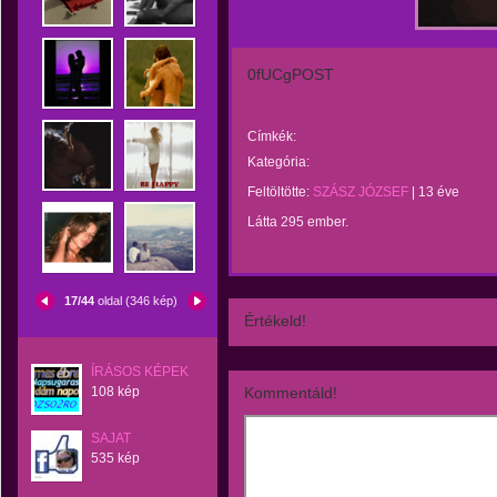
0fUCgPOST
Címkék:
Kategória:
Feltöltötte:
SZÁSZ JÓZSEF
|
13 éve
Látta 295 ember.
17/44
oldal (346 kép)
Értékeld!
ÍRÁSOS KÉPEK
108 kép
Kommentáld!
SAJAT
535 kép