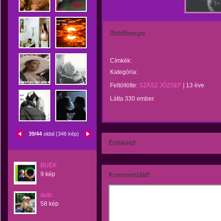
0bbBtmcyo
Címkék:
Kategória:
Feltöltötte:
SZÁSZ JÓZSEF
|
13 éve
Látta 330 ember.
39/44
oldal (346 kép)
Értékeld!
BUEK
9 kép
Kommentáld!
auto
58 kép