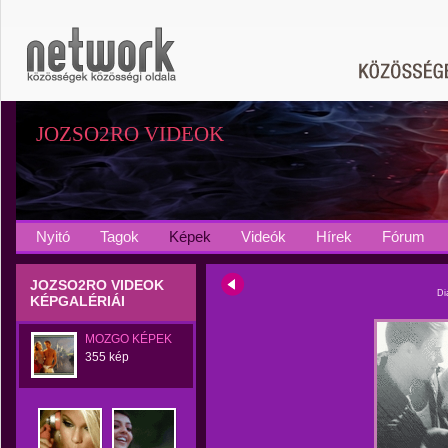
JOZSO2RO VIDEOK
Nyitó
Tagok
Képek
Videók
Hírek
Fórum
JOZSO2RO VIDEOK
Di
KÉPGALÉRIÁI
MOZGO KÉPEK
355 kép