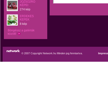
JOZSO2RO
KÉPEI
274 kép
ERDEKES
KEPEK
8 kép
Böngéssz a galériák
között!
© 2007 Copyright Network.hu Minden jog fenntartva.
Impres