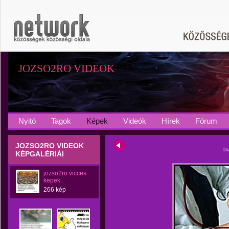
JOZSO2RO VIDEOK
Nyitó
Tagok
Képek
Videók
Hírek
Fórum
JOZSO2RO VIDEOK
Di
KÉPGALÉRIÁI
jozso2ro vicces
kepek
266 kép