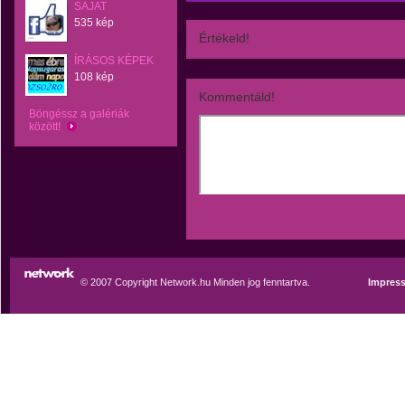
SAJAT
535 kép
Értékeld!
ÍRÁSOS KÉPEK
108 kép
Kommentáld!
Böngéssz a galériák
között!
© 2007 Copyright Network.hu Minden jog fenntartva.
Impres