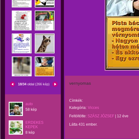
vernyomas
18/34
oldal (266 kép)
Címkék:
auto
Kategória:
Vicces
58 kép
Feltöltötte:
SZÁSZ JÓZSEF
|
12 éve
ERDEKES
Látta 431 ember.
KEPEK
8 kép