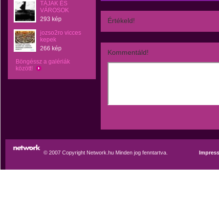
TÁJAK ÉS
VÁROSOK
293 kép
Értékeld!
jozso2ro vicces
kepek
266 kép
Kommentáld!
Böngéssz a galériák
között!
© 2007 Copyright Network.hu Minden jog fenntartva.
Impres