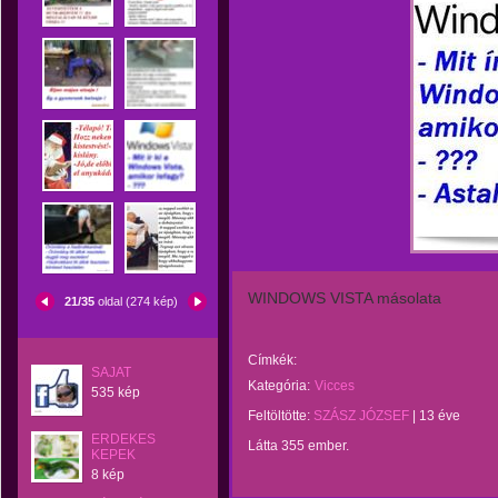
WINDOWS VISTA másolata
21/35
oldal (274 kép)
Címkék:
SAJAT
Kategória:
Vicces
535 kép
Feltöltötte:
SZÁSZ JÓZSEF
|
13 éve
ERDEKES
Látta 355 ember.
KEPEK
8 kép