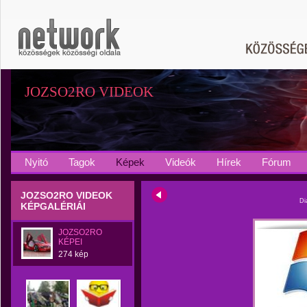
JOZSO2RO VIDEOK
Nyitó
Tagok
Képek
Videók
Hírek
Fórum
JOZSO2RO VIDEOK
Di
KÉPGALÉRIÁI
JOZSO2RO
KÉPEI
274 kép