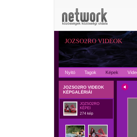
JOZSO2RO VIDEOK
Nyitó
Tagok
Képek
Vide
JOZSO2RO VIDEOK
KÉPGALÉRIÁI
JOZSO2RO
KÉPEI
274 kép