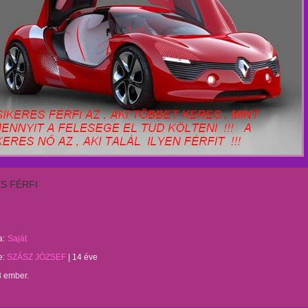
S FÉRFI
a:
Saját
te:
SZÁSZ JÓZSEF
|
14 éve
3 ember.