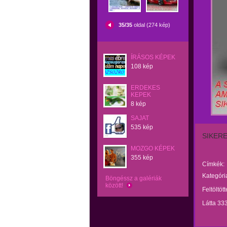
35/35
oldal (274 kép)
ÍRÁSOS KÉPEK
108 kép
ERDEKES
KEPEK
8 kép
SAJAT
535 kép
SIKERE
MOZGO KÉPEK
355 kép
Címkék:
Kategóri
Böngéssz a galériák
között!
Feltöltöt
Látta 33