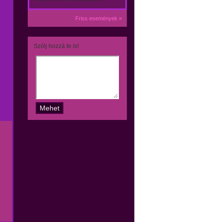
Friss események »
Szólj hozzá te is!