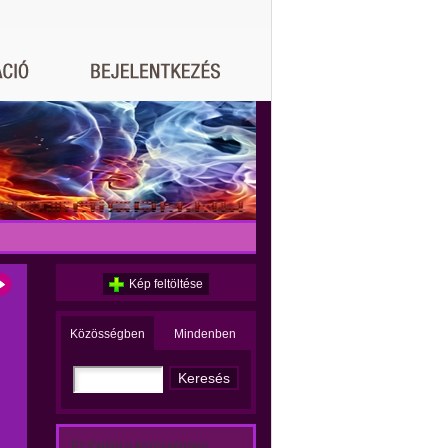
Kép feltöltése
Közösségben
Mindenben
Ez történt a közösségben: