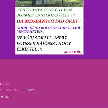
a:
Saját
te:
SZÁSZ JÓZSEF
|
13 éve
9 ember.