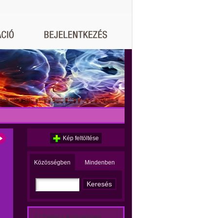
Kép feltöltése
Közösségben
Mindenben
Ez történt a közösségben: