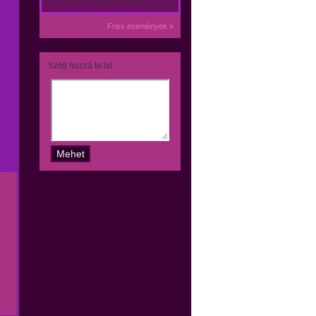
Friss események »
Szólj hozzá te is!