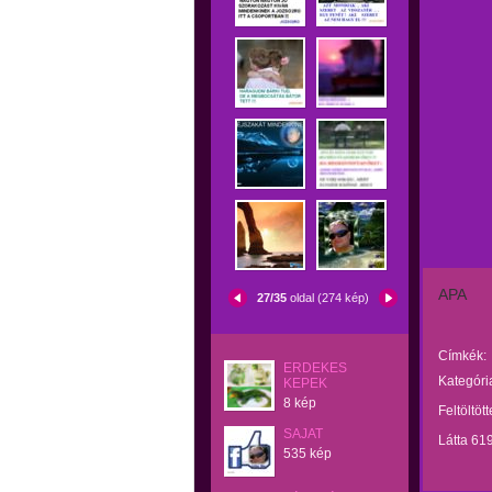
APA
27/35
oldal (274 kép)
Címkék:
ERDEKES
Kategóri
KEPEK
8 kép
Feltöltöt
SAJAT
Látta 61
535 kép