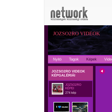
JOZSO2RO VIDEOK
Nyitó
Tagok
Képek
Vide
JOZSO2RO VIDEOK
KÉPGALÉRIÁI
JOZSO2RO
KÉPEI
274 kép